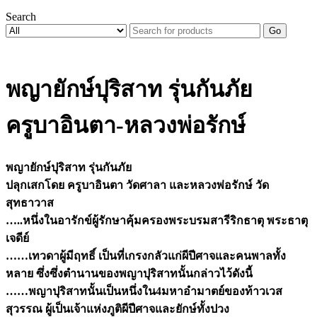
Search
Go
พญายักษ์ปุริสาท รุ่นกันภัย
ครูบาอินตา-หลวงพ่อรักษ์
พญายักษ์ปุริสาท รุ่นกันภัย
ปลุกเสกโดย ครูบาอินตา วัดศาลา และหลวงพ่อรักษ์ วัด
สุทธาวาส
…..หนึ่งในอารักข์ผู้รักษาคุ้มครองพระบรมสารีริกธาตุ พระธาตุ
เจดีย์
……เทวดาผู้มีฤทธิ์ เป็นที่เกรงกลัวแก่ผีปีศาจและคนพาลทั้ง
หลาย ซึ่งซึ่งตำนานของพญาปุริสาทนั้นกล่าวไว้ดังนี้
……พญาปุริสาทนั้นเป็นหนึ่งใน4มหาอำมาตย์ของท้าวเวส
สุวรรณ ผู้เป็นเจ้าแห่งภูติผีปีศาจและยักษ์ทั้งปวง