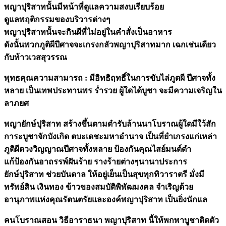
พญาปุริสาทนั้นมีหน้าที่ดูแลความสงบเรียบร้อย
ดูแลพฤติกรรมของบริวารต่างๆ
พญาปุริสาทนั้นจะกินผีที่ไม่อยู่ในคำสั่งเป็นอาหาร
ดังนั้นพวกภูติผีปีศาจจะเกรงกลัวพญาปุริสาทมาก เฉกเช่นเดียว
กับท้าวเวสสุวรรณ
พุทธคุณความสามารถ : มีอิทธิฤทธิ์ในการขับไล่ภูตผี ปีศาจทั้ง
หลาย เป็นเทพประทานพร ร่ำรวย ผู้ใดได้บูชา จะมีความเจริญใน
ลาภยศ
พญายักษ์ปุริสาท สร้างขึ้นตามตำรับล้านนาโบราณผู้ใดมีใว้สัก
การะบูชาจักบังเกิด ตบะเดชะมหาอำนาจ เป็นที่ยำเกรงแก่เหล่า
ภูติผีดวงวิญญาณปีศาจทั้งหลาย ป้องกันคุณไสย์มนต์ดำ
แก้ป้องกันอาถรรพ์ฝันร้าย รางร้ายต่างๆนานาประการ
ยักษ์ปุริสาท ช่วยบันดาล ให้อยู่เย็นเป็นสุขทุกทิวาราตรี มั่งมี
ทรัพย์สิน เงินทอง ข้าวของสมบัติพิพัฒมงคล จำเริญด้วย
อานุภาพแห่งคุณรัตนตรัยและองค์พญาปุริสาท เป็นยิ่งนักแล
คนโบราณสอน วิธีอาราธนา พญาปุริสาท นี้ให้พกพาบูชาติดตัว