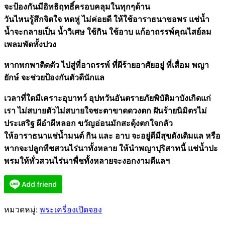
จะป้องกันมีอิทธิฤทธิ์ครอบคลุมในทุกๆด้าน
วันไหนรู้สึกจิตใจ หดหู่ ไม่ค่อยดี ให้ใช้อาราธนาขอพร แช่น้ำ
น้ำจะกลายเป็น น้ำวิเศษ ใช้กิน ใช้อาบ แก้อาถรรพ์คุณไสย์ลม
เพลมพัดทั้งปวง
หากพกพาติดตัว ไปสู่ที่อาถรรพ์ ที่ผีร้ายอาศัยอยู่ ที่เสื่อม พญา
ยักษ์ จะช่วยป้องกันตัวดีนักแล
เวลาที่ใดมีเคราะอุบาทว์ อุปทวันอันตรายภัยพิบัติมาบังเกิดแก่
เรา ไม่สบายตัวไม่สบายใจชะตาขาดดวงตก ฝันร้ายนิมิตรไม่
ประเสริฐ ผีอำผีหลอก ขวัญอ่อนมักสะดุ้งตกใจกลัว
ให้อาราธนาแช่น้ำมนต์ กิน และ อาบ จะอยู่ดีมีสุขดังเดิมแล หรือ
หากจะปลูกพืชสวนไร่นาทั้งหลาย ให้นำพญาปุริสาทนี้ แช่น้ำปะ
พรมให้ทั่วสวนไร่นาพื่ชทั้งหลายจะงอกงามดีแลฯ
หมวดหมู่:
พระเครื่องเปิดจอง