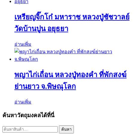
เหรียญจิ๊กโก๋ มหาราช หลวงปู่ชัชวาลย์
วัดบ้านปูน อยุธยา
อ่านเพิ่ม
พญาไก่เถื่อน หลวงปู่ทองคำ ที่พักสงฆ์
ย่านยาว จ.พิษณุโลก
อ่านเพิ่ม
ค้นหาวัตถุมงคลได้ที่นี่
ค้นหา:
ค้นหา