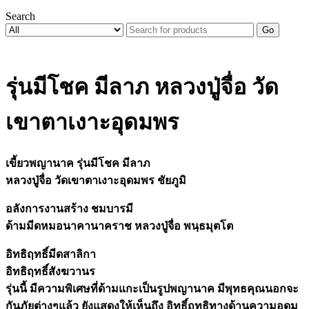
Search
Go
รุ่นมีโชค มีลาภ หลวงปู่จื่อ วัด
เขาตาเงาะอุดมพร
เขี้ยวพญานาค รุ่นมีโชค มีลาภ
หลวงปู่จื่อ วัดเขาตาเงาะอุดมพร ชัยภูมิ
อลังการงานสร้าง ชมบารมี
ด้ามมีดหมอนาคานาคราช หลวงปู่จื่อ พนฺธมุตโต
อิทธิฤทธิ์มีดสาลิกา
อิทธิฤทธิ์สังฆวานร
รุ่นนี้ มีความพิเศษที่ด้ามแกะเป็นรูปพญานาค มีพุทธคุณนอกจะ
กันภัยต่างๆแล้ว ยังแสดงให้เห็นถึง อิทธิ์ฤทธิทางด้านความอุดม