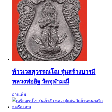
ท้าวเวสสุวรรณโณ รุ่นสร้างบารมี
หลวงพ่ออิฐ วัดจุฬามณี
อ่านเพิ่ม