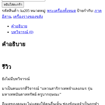
หยิบใส่ตะกร้า
แหวน
รหัสสินค้า:
ka205
หมวดหมู่:
พระเครื่องทั้งหมด
ป้ายกำกับ:
ภาค
สา
อีสาน
,
เครื่องรางของขลัง
ริกา
เทพ
คำอธิบาย
จำแลง
บทวิจารณ์ (0)
ภมร
รุ่น
คำอธิบาย
มหาเทพ
บันดาล
ทรัพย์
ครู
รีวิว
บาก
ฤษณะ
ยังไม่มีบทวิจารณ์
ชิ้น
มาเป็นคนแรกที่วิจารณ์ “แหวนสาริกาเทพจำแลงภมร รุ่น
มหาเทพบันดาลทรัพย์ ครูบากฤษณะ”
อีเมลของคุณจะไม่แสดงให้คนอื่นเห็น
ช่องข้อมูลจำเป็นถูกทำ