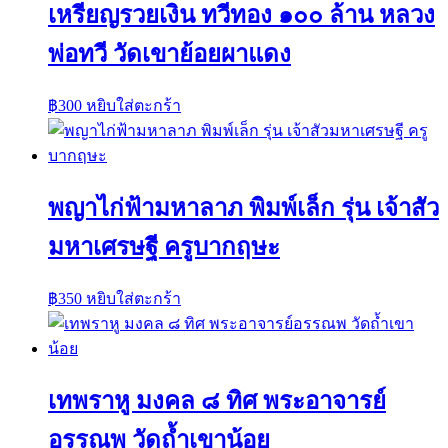
เหรียญรวยเงิน ทวีทอง ๑๐๐ ล้าน หลวง
พ่อทวี วัดเขาย้อยผาแดง
฿
300
หยิบใส่ตะกร้า
พญาไก่ฟ้ามหาลาภ พิมพ์เล็ก รุ่น เจ้าสัว
มหาเศรษฐี ครูบากฤษะ
฿
350
หยิบใส่ตะกร้า
เทพราหู มงคล ๘ ทิศ พระอาจารย์
อรรณพ วัดถ้ำเขาน้อย