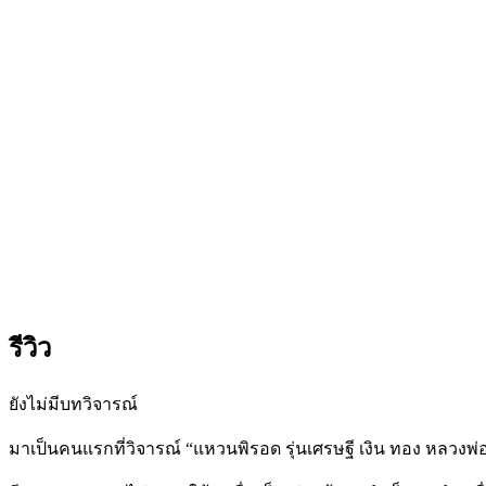
พ่อ
ทอง
วัด
บ้านไร่
ชิ้น
รีวิว
ยังไม่มีบทวิจารณ์
มาเป็นคนแรกที่วิจารณ์ “แหวนพิรอด รุ่นเศรษฐี เงิน ทอง หลวงพ่อ