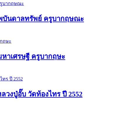
พบันดาลทรัพย์ ครูบากฤษณะ
ัวมหาเศรษฐี ครูบากฤษะ
ปู่อั๊บ วัดท้องไทร ปี 2552