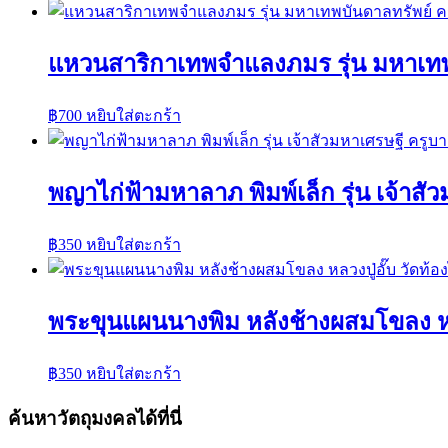
แหวนสาริกาเทพจำแลงภมร รุ่น มหาเท
฿
700
หยิบใส่ตะกร้า
พญาไก่ฟ้ามหาลาภ พิมพ์เล็ก รุ่น เจ้าส
฿
350
หยิบใส่ตะกร้า
พระขุนแผนนางพิม หลังช้างผสมโขลง หลวง
฿
350
หยิบใส่ตะกร้า
ค้นหาวัตถุมงคลได้ที่นี่