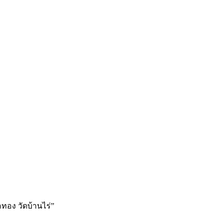
ทอง วัดบ้านไร่”