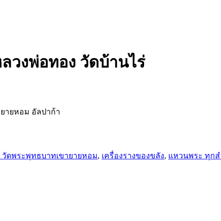
หลวงพ่อทอง วัดบ้านไร่
ายายหอม อัลปาก้า
 วัดพระพุทธบาทเขายายหอม
,
เครื่องรางของขลัง
,
แหวนพระ ทุกส