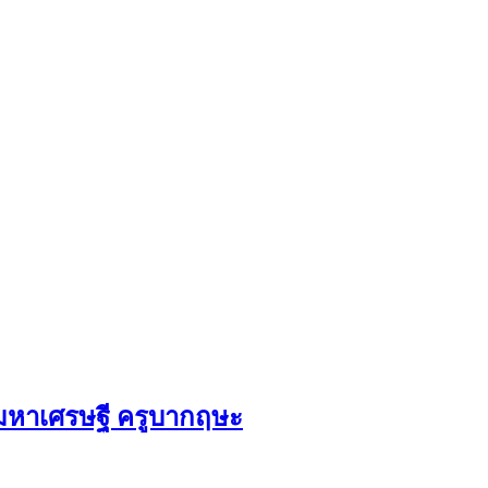
ัวมหาเศรษฐี ครูบากฤษะ