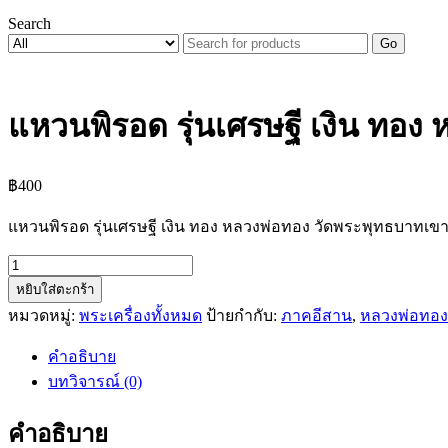
Search
Go
แหวนพิรอด รุ่นเศรษฐี เงิน ทอง 
฿
400
แหวนพิรอด รุ่นเศรษฐี เงิน ทอง หลวงพ่อทอง วัดพระพุทธบาทเข
จำนวน
หยิบใส่ตะกร้า
แหวน
หมวดหมู่:
พระเครื่องทั้งหมด
ป้ายกำกับ:
ภาคอีสาน
,
หลวงพ่อทอง
พิรอด
รุ่น
คำอธิบาย
เศรษฐี
บทวิจารณ์ (0)
เงิน
ทอง
คำอธิบาย
หลวง