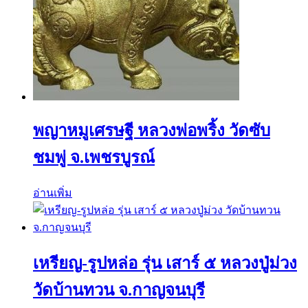
พญาหมูเศรษฐี หลวงพ่อพริ้ง วัดซับ
ชมพู่ จ.เพชรบูรณ์
อ่านเพิ่ม
เหรียญ-รูปหล่อ รุ่น เสาร์ ๕ หลวงปู่ม่วง
วัดบ้านทวน จ.กาญจนบุรี