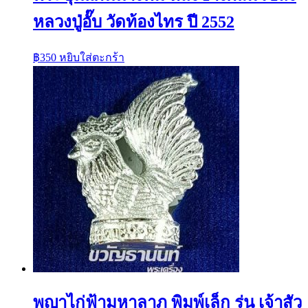
หลวงปู่อั๊บ วัดท้องไทร ปี 2552
฿
350
หยิบใส่ตะกร้า
พญาไก่ฟ้ามหาลาภ พิมพ์เล็ก รุ่น เจ้าสัว