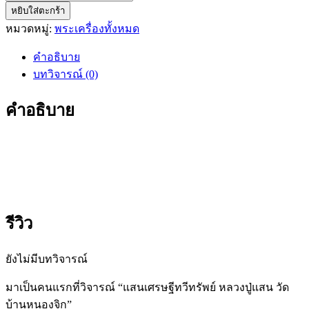
หยิบใส่ตะกร้า
แสน
หมวดหมู่:
พระเครื่องทั้งหมด
เศรษฐี
ทวี
คำอธิบาย
ทรัพย์
บทวิจารณ์ (0)
หลวง
ปู่
คำอธิบาย
แสน
วัด
บ้าน
หนองจิก
ชิ้น
รีวิว
ยังไม่มีบทวิจารณ์
มาเป็นคนแรกที่วิจารณ์ “แสนเศรษฐีทวีทรัพย์ หลวงปู่แสน วัด
บ้านหนองจิก”