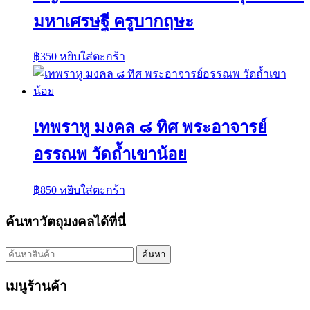
มหาเศรษฐี ครูบากฤษะ
฿
350
หยิบใส่ตะกร้า
เทพราหู มงคล ๘ ทิศ พระอาจารย์
อรรณพ วัดถ้ำเขาน้อย
฿
850
หยิบใส่ตะกร้า
ค้นหาวัตถุมงคลได้ที่นี่
ค้นหา:
ค้นหา
เมนูร้านค้า