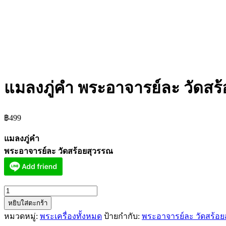
แมลงภู่คำ พระอาจารย์ละ วัดสร
฿
499
แมลงภู่คำ
พระอาจารย์ละ วัดสร้อยสุวรรณ
จำนวน
หยิบใส่ตะกร้า
แมลง
หมวดหมู่:
พระเครื่องทั้งหมด
ป้ายกำกับ:
พระอาจารย์ละ วัดสร้อ
ภู่