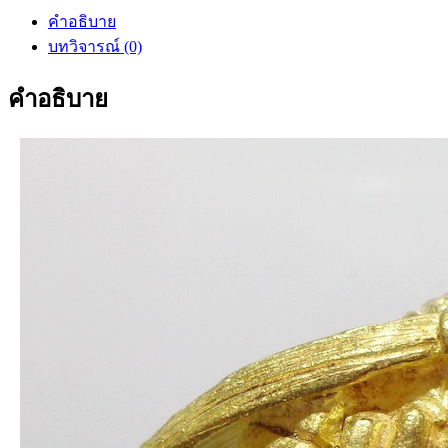
คำ
คำอธิบาย
พระ
บทวิจารณ์ (0)
อาจารย์
ละ
คำอธิบาย
วัด
สร้อย
สุวรรณ
ชิ้น