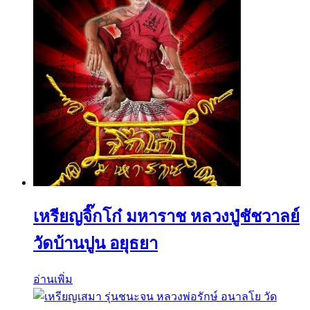
เหรียญจิ๊กโก๋ มหาราช หลวงปู่ชัชวาลย์
วัดบ้านปูน อยุธยา
อ่านเพิ่ม