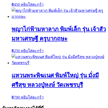
฿
450
หยิบใส่ตะกร้า
พญาไก่ฟ้ามหาลาภ พิมพ์เล็ก รุ่น เจ้าสัว
มหาเศรษฐี ครูบากฤษะ
฿
250
หยิบใส่ตะกร้า
แหวนพระพิฆเนศ พิมพ์ใหญ่ รุ่น มั่งมี
ศรีสุข หลวงปู่หงษ์ วัดเพชรบุรี
฿
700
หยิบใส่ตะกร้า