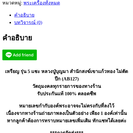
5
หมวดหมู่:
พระเครื่องทั้งหมด
แชะ
คำอธิบาย
หลวง
บทวิจารณ์ (0)
ปู่
บุญ
คำอธิบาย
มา
สำนัก
สงฆ์
เขา
เเก้ว
เหรียญ รุ่น 5 แชะ หลวงปู่บุญมา สำนักสงฆ์เขาเเก้วทอง ไม่ตัด
ทอง
ปีก (AB127)
(AB127)
วัตถุมงคลทุกรายการของทางร้าน
ชิ้น
รับประกันแท้ 100% ตลอดชีพ
หมายเลขกำกับองค์พระอาจจะไม่ตรงกับที่ลงไว้
เนื่องจากทางร้านถ่ายภาพลงเป็นตัวอย่าง เพียง 1 องค์เท่านั้น
หากลูกค้าต้องการทราบหมายเลขเพิ่มเติม ทักแชทได้เลยค่ะ
***การจัดส่ง***