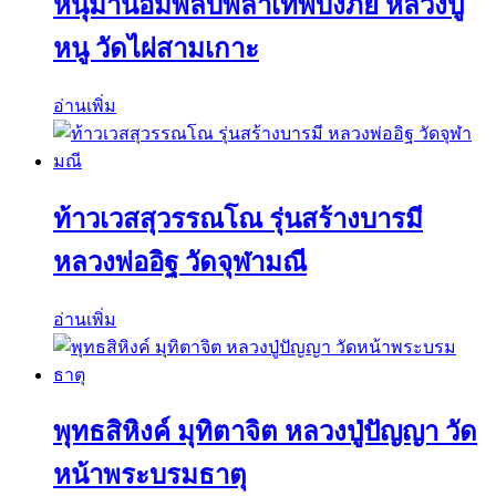
หนุมานอมพลับพลาเทพบังภัย หลวงปู่
หนู วัดไผ่สามเกาะ
อ่านเพิ่ม
ท้าวเวสสุวรรณโณ รุ่นสร้างบารมี
หลวงพ่ออิฐ วัดจุฬามณี
อ่านเพิ่ม
พุทธสิหิงค์ มุทิตาจิต หลวงปู่ปัญญา วัด
หน้าพระบรมธาตุ