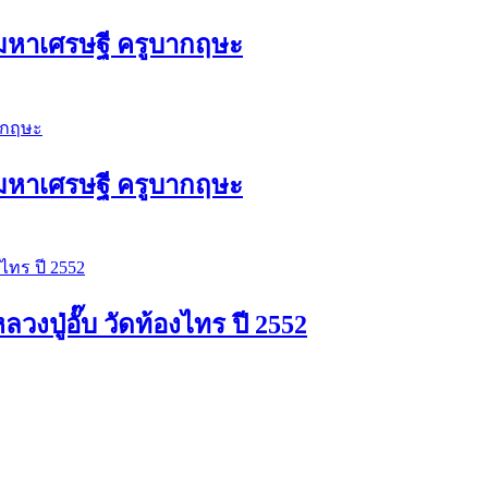
ัวมหาเศรษฐี ครูบากฤษะ
ัวมหาเศรษฐี ครูบากฤษะ
ปู่อั๊บ วัดท้องไทร ปี 2552