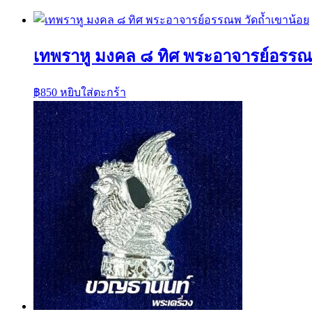
เทพราหู มงคล ๘ ทิศ พระอาจารย์อรรณพ
฿
850
หยิบใส่ตะกร้า