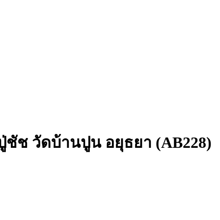
่ชัช วัดบ้านปูน อยุธยา (AB228)