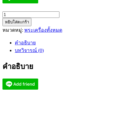
จำนวน
หยิบใส่ตะกร้า
เหรียญ
หมวดหมู่:
พระเครื่องทั้งหมด
มหาราช
มหา
คำอธิบาย
ยันต์
บทวิจารณ์ (0)
หล
วง
คำอธิบาย
ปู่
ชัช
วัด
บ้าน
ปูน
อยุธยา
(AB228)
ชิ้น