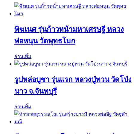
พิฆเนศ รุ่นก้าวหน้ามหาเศรษฐี หลวง
พ่อหนุน วัดพุทธโมก
อ่านเพิ่ม
รูปหล่อบูชา รุ่นแรก หลวงปู่ทวน วัดโป่ง
นาว จ.จันทบุรี
อ่านเพิ่ม