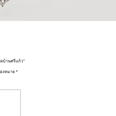
ัดบ้านศรีแก้ว”
รื่องหมาย
*