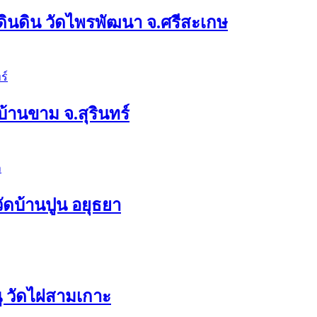
ดินดิน วัดไพรพัฒนา จ.ศรีสะเกษ
บ้านขาม จ.สุรินทร์
วัดบ้านปูน อยุธยา
 วัดไผ่สามเกาะ