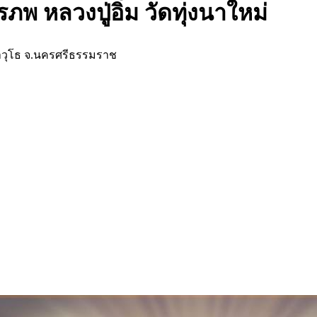
พ หลวงปู่อิ่ม วัดทุ่งนาใหม่
าวุโธ จ.นครศรีธรรมราช