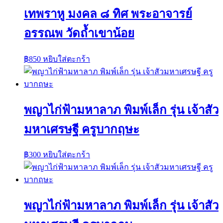
เทพราหู มงคล ๘ ทิศ พระอาจารย์
อรรณพ วัดถ้ำเขาน้อย
฿
850
หยิบใส่ตะกร้า
พญาไก่ฟ้ามหาลาภ พิมพ์เล็ก รุ่น เจ้าสัว
มหาเศรษฐี ครูบากฤษะ
฿
300
หยิบใส่ตะกร้า
พญาไก่ฟ้ามหาลาภ พิมพ์เล็ก รุ่น เจ้าสัว