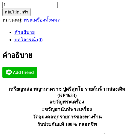
จำนวน
หยิบใส่ตะกร้า
เหรียญ
หมวดหมู่:
พระเครื่องทั้งหมด
หล่อ
พญานาค
คำอธิบาย
ราช
บทวิจารณ์ (0)
ปู่
ศรี
คำอธิบาย
สุ
ทโธ
รวย
ล้น
ฟ้า
เหรียญหล่อ พญานาคราช ปู่ศรีสุทโธ รวยล้นฟ้า กล่องเดิม
กล่อง
(KP4633)
#ขวัญพระเครื่อง
เดิม
(KP4633)
#ขวัญธานันท์พระเครื่อง
ชิ้น
วัตถุมงคลทุกรายการของทางร้าน
รับประกันแท้ 100% ตลอดชีพ