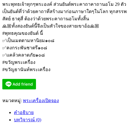
พระพุทธเจ้าทุกๆพระองค์ ส่วนยันต์พระคาถาคาถานอโม 29 ตัว
เป็นยันต์ที่ว่าด้วยคาถาที่สร้างมาก่อนภาษาใดๆในโลก ทุกสรรพ
สัตย์ ธาตุสี่ ต้องว่าด้วยพระคาถานอโมทั้งสิ้น
🙏🏼ทั้งสองยันต์นี้จึงเป็นหัวใจของสายเขาอ้อ🙏🏼
#พุทธคุณของยันต์ นี้
✅เป็นเมตตามหานิยม๑๐๘
✅คงกระพันชาตรี๑๐๘
✅เเคล้วคลาดภัย๑๐๘
#ขวัญพระเครื่อง
#ขวัญธานันท์พระเครื่อง
หมวดหมู่:
พระเครื่องเปิดจอง
คำอธิบาย
บทวิจารณ์ (0)