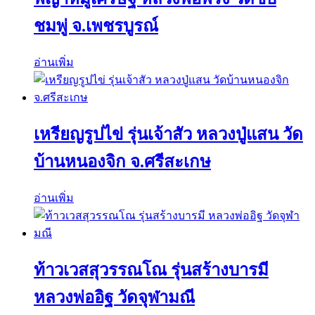
ชมพู่ จ.เพชรบูรณ์
อ่านเพิ่ม
เหรียญรูปไข่ รุ่นเจ้าสัว หลวงปู่แสน วัด
บ้านหนองจิก จ.ศรีสะเกษ
อ่านเพิ่ม
ท้าวเวสสุวรรณโณ รุ่นสร้างบารมี
หลวงพ่ออิฐ วัดจุฬามณี