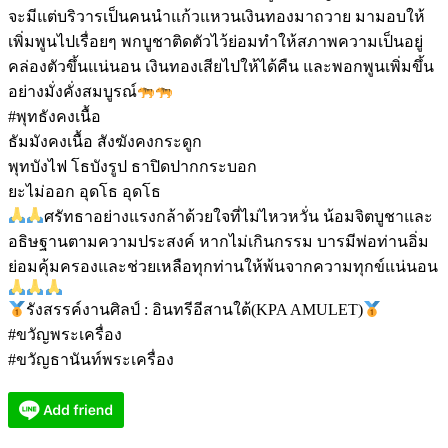
จะมีแต่บริวารเป็นคนนำแก้วแหวนเงินทองมาถวาย มามอบให้
เพิ่มพูนไปเรื่อยๆ พกบูชาติดตัวไว้ย่อมทำให้สภาพความเป็นอยู่
คล่องตัวขึ้นแน่นอน เงินทองเสียไปให้ได้คืน และพอกพูนเพิ่มขึ้น
อย่างมั่งคั่งสมบูรณ์
#พุทธังคงเนื้อ
ธัมมังคงเนื้อ สังฆังคงกระดูก
พุทบังไฟ โธบังรูป ธาปิดปากกระบอก
ยะไม่ออก อุดโธ อุดโธ
ศรัทธาอย่างแรงกล้าด้วยใจที่ไม่ไหวหวั่น น้อมจิตบูชาและ
อธิษฐานตามความประสงค์ หากไม่เกินกรรม บารมีพ่อท่านอิ่ม
ย่อมคุ้มครองและช่วยเหลือทุกท่านให้พ้นจากความทุกข์แน่นอน
รังสรรค์งานศิลป์ : อินทรีอีสานใต้(KPA AMULET)
#ขวัญพระเครื่อง
#ขวัญธานันท์พระเครื่อง