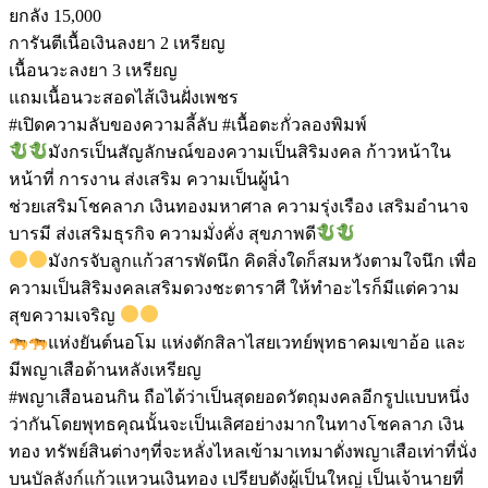
ยกลัง 15,000
การันตีเนื้อเงินลงยา 2 เหรียญ
เนื้อนวะลงยา 3 เหรียญ
แถมเนื้อนวะสอดไส้เงินฝั่งเพชร
#เปิดความลับของความลี้ลับ #เนื้อตะกั่วลองพิมพ์
มังกรเป็นสัญลักษณ์ของความเป็นสิริมงคล ก้าวหน้าใน
หน้าที่ การงาน ส่งเสริม ความเป็นผู้นำ
ช่วยเสริมโชคลาภ เงินทองมหาศาล ความรุ่งเรือง เสริมอำนาจ
บารมี ส่งเสริมธุรกิจ ความมั่งคั่ง สุขภาพดี
มังกรจับลูกแก้วสารพัดนึก คิดสิ่งใดก็สมหวังตามใจนึก เพื่อ
ความเป็นสิริมงคลเสริมดวงชะตาราศี ให้ทำอะไรก็มีแต่ความ
สุขความเจริญ
แห่งยันต์นอโม แห่งตักสิลาไสยเวทย์พุทธาคมเขาอ้อ และ
มีพญาเสือด้านหลังเหรียญ
#พญาเสือนอนกิน ถือได้ว่าเป็นสุดยอดวัตถุมงคลอีกรูปแบบหนึ่ง
ว่ากันโดยพุทธคุณนั้นจะเป็นเลิศอย่างมากในทางโชคลาภ เงิน
ทอง ทรัพย์สินต่างๆที่จะหลั่งไหลเข้ามาเทมาดั่งพญาเสือเท่าที่นั่ง
บนบัลลังก์แก้วแหวนเงินทอง เปรียบดังผู้เป็นใหญ่ เป็นเจ้านายที่