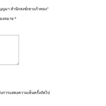
ู่บุญมา สำนักสงฆ์เขาเเก้วทอง”
รื่องหมาย
*
ำหรับการแสดงความเห็นครั้งถัดไป