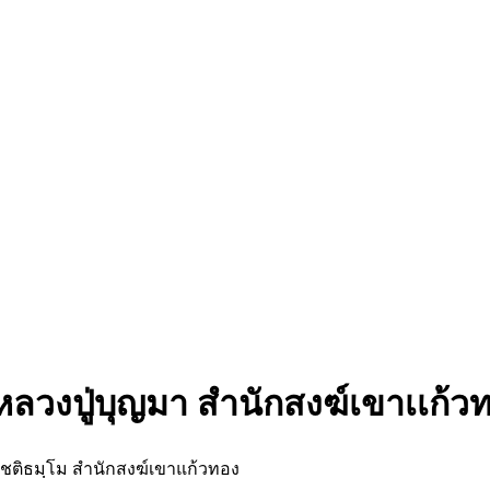
์ หลวงปู่บุญมา สำนักสงฆ์เขาเเก้ว
โชติธมฺโม สำนักสงฆ์เขาแก้วทอง