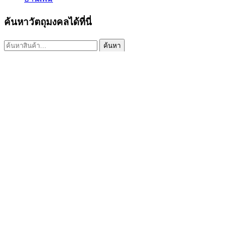
ค้นหาวัตถุมงคลได้ที่นี่
ค้นหา:
ค้นหา
เมนูร้านค้า
หน้าแรก
พระเครื่องเปิดจอง
พระเครื่องทั้งหมด
หมายเลขพัสดุEMS
วิธีการเช่าบูชา
ข้อมูลร้านค้า
ขวัญธานันท์พระเครื่อง
เบอร์โทร. : 084-4152966 (ขวัญ)
Email : info@kwan-amulet.com
Line ID : @kwanpra