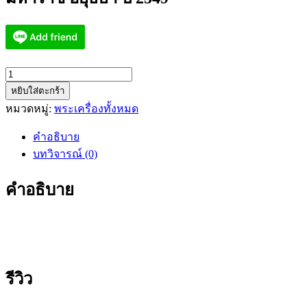
จำนวน
หยิบใส่ตะกร้า
มหา
หมวดหมู่:
พระเครื่องทั้งหมด
ยันต์
เท
คำอธิบาย
วา
บทวิจารณ์ (0)
นิมิตร
หลวง
คำอธิบาย
ปู่ทวด-
อ.หม่อม
นิรนาม
ปี
2549
ชิ้น
รีวิว