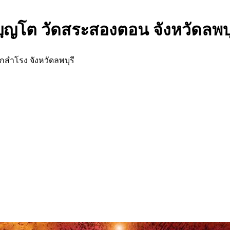
ญฺญโต วัดสระสองตอน จังหวัดลพบุ
สำโรง จังหวัดลพบุรี