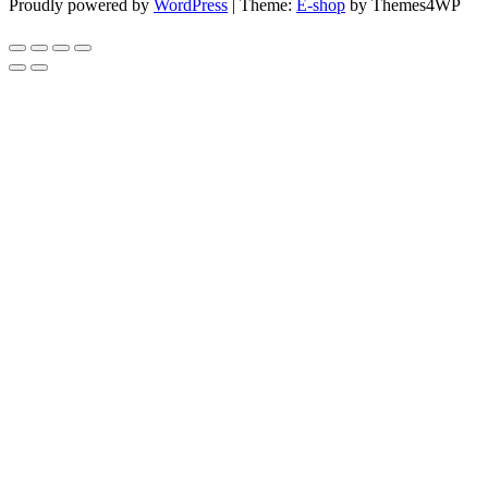
Proudly powered by
WordPress
|
Theme:
E-shop
by Themes4WP