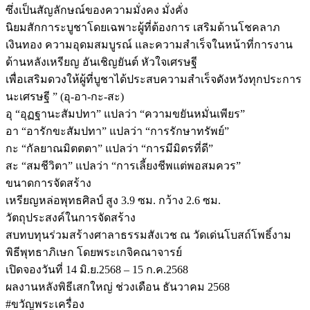
ซึ่งเป็นสัญลักษณ์ของความมั่งคง มั่งคั่ง
นิยมสักการะบูชาโดยเฉพาะผู้ที่ต้องการ เสริมด้านโชคลาภ
เงินทอง ความอุดมสมบูรณ์ และความสำเร็จในหน้าที่การงาน
ด้านหลังเหรียญ อันเชิญยันต์ หัวใจเศรษฐี
เพื่อเสริมดวงให้ผู้ที่บูชาได้ประสบความสำเร็จดังหวังทุกประการ
นะเศรษฐี ” (อุ-อา-กะ-สะ)
อุ “อุฏฐานะสัมปทา” แปลว่า “ความขยันหมั่นเพียร”
อา “อารักขะสัมปทา” แปลว่า “การรักษาทรัพย์”
กะ “กัลยาณมิตตตา” แปลว่า “การมีมิตรที่ดี”
สะ “สมชีวิตา” แปลว่า “การเลี้ยงชีพแต่พอสมควร”
ขนาดการจัดสร้าง
เหรียญหล่อพุทธศิลป์ สูง 3.9 ซม. กว้าง 2.6 ซม.
วัตถุประสงค์ในการจัดสร้าง
สบทบทุนร่วมสร้างศาลาธรรมสังเวช ณ วัดเด่นโบสถ์โพธิ์งาม
พิธีพุทธาภิเษก โดยพระเกจิคณาจารย์
เปิดจองวันที่ 14 มิ.ย.2568 – 15 ก.ค.2568
ผลงานหลังพิธีเสกใหญ่ ช่วงเดือน ธันวาคม 2568
#ขวัญพระเครื่อง