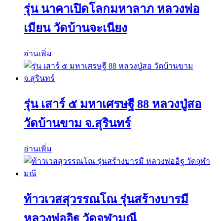
รุ่น นาคาเปิดโลกมหาลาภ หลวงพ่อ
เมียน วัดบ้านจะเนียง
อ่านเพิ่ม
รุ่น เสาร์ ๕ มหาเศรษฐี 88 หลวงปู่สอ
วัดบ้านขาม จ.สุรินทร์
อ่านเพิ่ม
ท้าวเวสสุวรรณโณ รุ่นสร้างบารมี
หลวงพ่ออิฐ วัดจุฬามณี