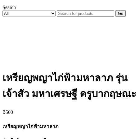
Search
Go
เหรียญพญาไก่ฟ้ามหาลาภ รุ่น
เจ้าสัว มหาเศรษฐี ครูบากฤษณะ
฿
500
เหรียญพญาไก่ฟ้ามหาลาภ