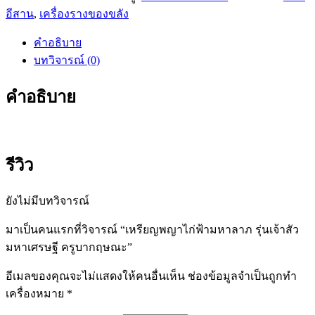
อีสาน
,
เครื่องรางของขลัง
ไก่ฟ้า
มหาลาภ
คำอธิบาย
รุ่น
บทวิจารณ์ (0)
เจ้า
สัว
คำอธิบาย
มหา
เศรษฐี
ครู
บาก
รีวิว
ฤษณะ
ชิ้น
ยังไม่มีบทวิจารณ์
มาเป็นคนแรกที่วิจารณ์ “เหรียญพญาไก่ฟ้ามหาลาภ รุ่นเจ้าสัว
มหาเศรษฐี ครูบากฤษณะ”
อีเมลของคุณจะไม่แสดงให้คนอื่นเห็น
ช่องข้อมูลจำเป็นถูกทำ
เครื่องหมาย
*