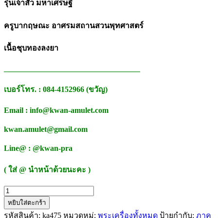
รุ่นเจ้าสัว มหาเศรษฐี
ครูบากฤษณะ อาศรมสถานสวนพุทศาสตร์
เนื้อชุบทองลงยา
___________________________________
เบอร์โทร. : 084-4152966 (ขวัญ)
Email : info@kwan-amulet.com
kwan.amulet@gmail.com
Line@ : @kwan-pra
( ใส่ @ นำหน้าด้วยนะคะ )
จำนวน
หยิบใส่ตะกร้า
เหรียญ
รหัสสินค้า:
ka475
หมวดหมู่:
พระเครื่องทั้งหมด
ป้ายกำกับ:
ภาค
พญา