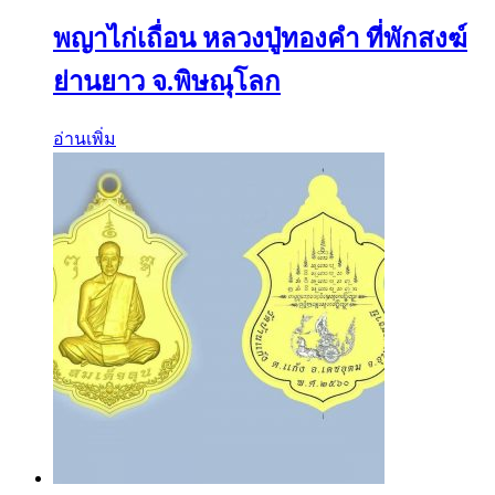
พญาไก่เถื่อน หลวงปู่ทองคำ ที่พักสงฆ์
ย่านยาว จ.พิษณุโลก
อ่านเพิ่ม