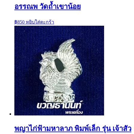
อรรณพ วัดถ้ำเขาน้อย
฿
850
หยิบใส่ตะกร้า
พญาไก่ฟ้ามหาลาภ พิมพ์เล็ก รุ่น เจ้าสัว