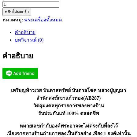
จำนวน
หยิบใส่ตะกร้า
เห
หมวดหมู่:
พระเครื่องทั้งหมด
รียญ
ท้าว
คำอธิบาย
เวส
บทวิจารณ์ (0)
บันดาล
ทรัพย์
คำอธิบาย
บันดาล
โชค
หลวง
ปู่
บุญ
เหรียญท้าวเวส บันดาลทรัพย์ บันดาลโชค หลวงปู่บุญมา
มา
สำนักสงฆ์เขาแก้วทอง(AB287)
(AB287)
วัตถุมงคลทุกรายการของทางร้าน
ชิ้น
รับประกันแท้ 100% ตลอดชีพ
หมายเลขกำกับองค์พระอาจจะไม่ตรงกับที่ลงไว้
เนื่องจากทางร้านถ่ายภาพลงเป็นตัวอย่าง เพียง 1 องค์เท่านั้น