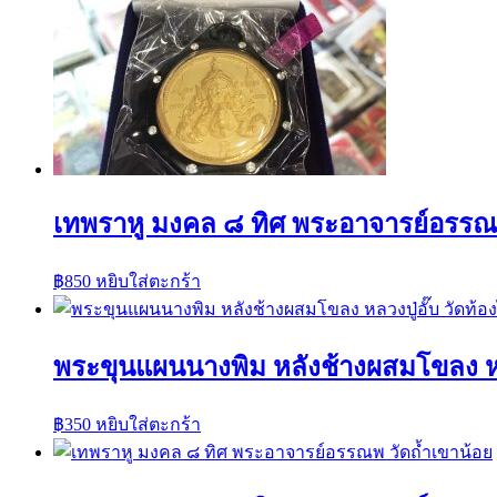
เทพราหู มงคล ๘ ทิศ พระอาจารย์อรรณพ
฿
850
หยิบใส่ตะกร้า
พระขุนแผนนางพิม หลังช้างผสมโขลง หลวง
฿
350
หยิบใส่ตะกร้า