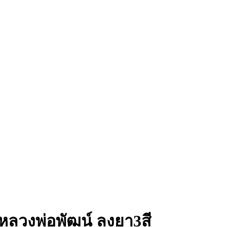
หลวงพ่อพัฒน์ ลงยา3สี