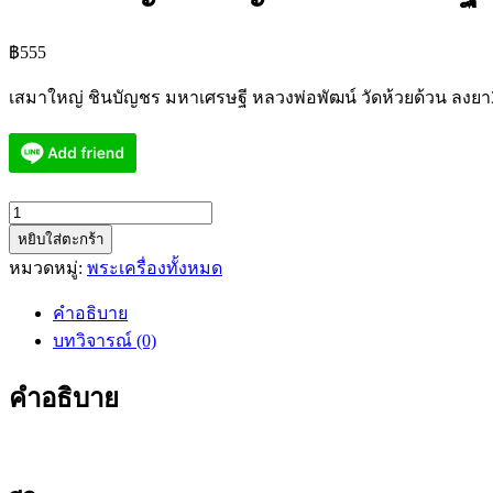
฿
555
เสมาใหญ่ ชินบัญชร มหาเศรษฐี หลวงพ่อพัฒน์ วัดห้วยด้วน ลงยา
จำนวน
หยิบใส่ตะกร้า
เสมา
หมวดหมู่:
พระเครื่องทั้งหมด
ใหญ่
ชิน
คำอธิบาย
บัญชร
บทวิจารณ์ (0)
มหา
เศรษฐี
คำอธิบาย
หลวง
พ่อ
พัฒน์
ลงยา3สี