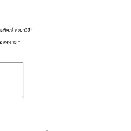
อพัฒน์ ลงยา3สี”
รื่องหมาย
*