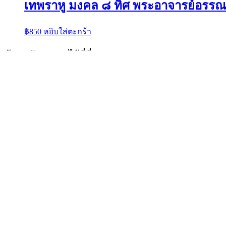
เทพราหู มงคล ๘ ทิศ พระอาจารย์อรรณพ
฿
850
หยิบใส่ตะกร้า
ค้นหาวัตถุมงคลได้ที่นี่
ค้นหา:
ค้นหา
เมนูร้านค้า
หน้าแรก
พระเครื่องเปิดจอง
พระเครื่องทั้งหมด
หมายเลขพัสดุEMS
วิธีการเช่าบูชา
ข้อมูลร้านค้า
ขวัญธานันท์พระเครื่อง