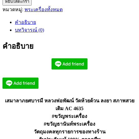
หยิบใส่ตะกร้า
เสมา
หมวดหมู่:
พระเครื่องทั้งหมด
ลาภ
ยศ
คำอธิบาย
บารมี
บทวิจารณ์ (0)
หลวง
พ่อ
คำอธิบาย
พัฒน์
วัด
ห้วย
ด้วน
ลงยา
AC4635
ชิ้น
เสมาลาภยศบารมี หลวงพ่อพัฒน์ วัดห้วยด้วน ลงยา สภาพสวย
เดิม AC 4635
#ขวัญพระเครื่อง
#ขวัญธานันท์พระเครื่อง
วัตถุมงคลทุกรายการของทางร้าน