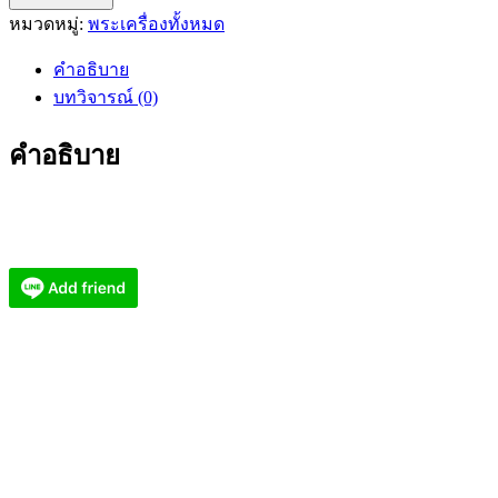
หมวดหมู่:
พระเครื่องทั้งหมด
พ่อร.5
ที่
คำอธิบาย
ระลึก
บทวิจารณ์ (0)
สมเด็จ
พระ
คำอธิบาย
มหา
มุนี
วงศ์
จัด
สร้าง
ปี
52
AC2337
ชิ้น