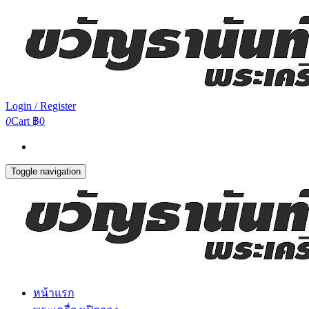
Login / Register
0
Cart
฿0
Toggle navigation
หน้าแรก