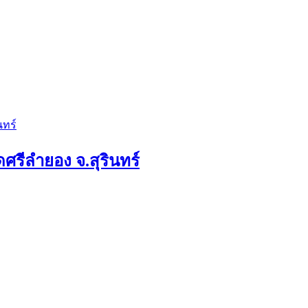
ัดศรีลำยอง จ.สุรินทร์