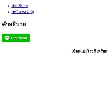
โรง
คำอธิบาย
สี
บทวิจารณ์ (0)
นั่ง
พาน
คำอธิบาย
รวย
พัน
ล้าน
วัด
บ้าน
เซียนแปะโรงสี เหรียญ
หนองจิก
(AB4038)
ชิ้น