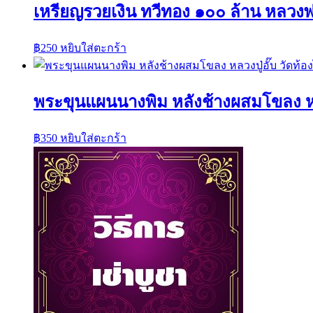
เหรียญรวยเงิน ทวีทอง ๑๐๐ ล้าน หลวงพ
฿
250
หยิบใส่ตะกร้า
พระขุนแผนนางพิม หลังช้างผสมโขลง หลวง
฿
350
หยิบใส่ตะกร้า