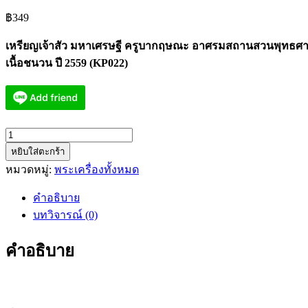
฿
349
เหรียญเจ้าสัว มหาเศรษฐี ครูบากฤษณะ อาศรมสถานสวนพุทธศา
เนื้อชนวน ปี 2559 (KP022)
จำนวน
หยิบใส่ตะกร้า
เจ้า
หมวดหมู่:
พระเครื่องทั้งหมด
สัว
มหา
คำอธิบาย
เศรษฐี
บทวิจารณ์ (0)
ครู
บาก
คำอธิบาย
ฤษณะ
ชนวน
ปี
2559