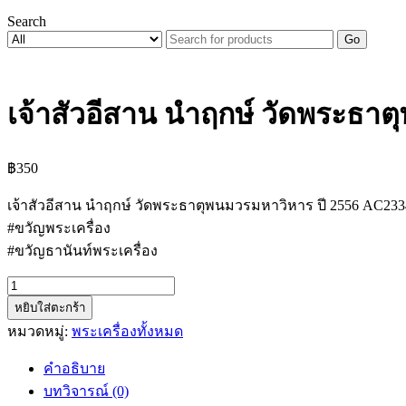
Search
Go
เจ้าสัวอีสาน นำฤกษ์ วัดพระธา
฿
350
เจ้าสัวอีสาน นำฤกษ์ วัดพระธาตุพนมวรมหาวิหาร ปี 2556 AC233
#ขวัญพระเครื่อง
#ขวัญธานันท์พระเครื่อง
จำนวน
หยิบใส่ตะกร้า
เจ้า
หมวดหมู่:
พระเครื่องทั้งหมด
สัว
อีสาน
คำอธิบาย
นำ
บทวิจารณ์ (0)
ฤกษ์