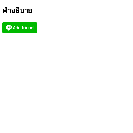
วัด
คำอธิบาย
พระ
ธาตุพนม
วรมหาวิหาร
AC2334
ชิ้น