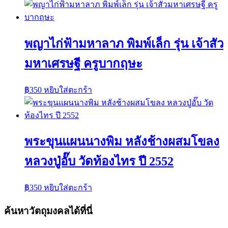
พญาไก่ฟ้ามหาลาภ พิมพ์เล็ก รุ่น เจ้าสัว
มหาเศรษฐี ครูบากฤษะ
฿
350
หยิบใส่ตะกร้า
พระขุนแผนนางพิม หลังช้างผสมโขลง
หลวงปู่อั๊บ วัดท้องไทร ปี 2552
฿
350
หยิบใส่ตะกร้า
ค้นหาวัตถุมงคลได้ที่นี่