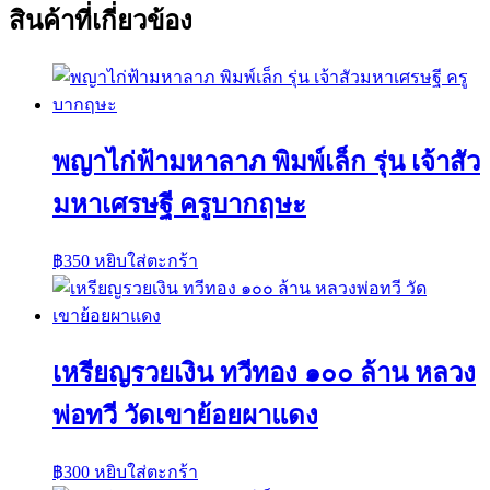
สินค้าที่เกี่ยวข้อง
พญาไก่ฟ้ามหาลาภ พิมพ์เล็ก รุ่น เจ้าสัว
มหาเศรษฐี ครูบากฤษะ
฿
350
หยิบใส่ตะกร้า
เหรียญรวยเงิน ทวีทอง ๑๐๐ ล้าน หลวง
พ่อทวี วัดเขาย้อยผาแดง
฿
300
หยิบใส่ตะกร้า