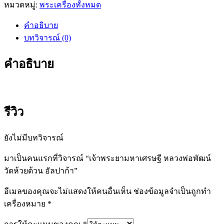
หมวดหมู่:
พระเครื่องทั้งหมด
มหา
เศรษฐี
คำอธิบาย
หลวง
บทวิจารณ์ (0)
พ่อ
พัฒน์
คำอธิบาย
วัด
ห้วย
ด้วน
อัล
รีวิว
ปาก้
า
ยังไม่มีบทวิจารณ์
ชิ้น
มาเป็นคนแรกที่วิจารณ์ “เจ้าพระยามหาเศรษฐี หลวงพ่อพัฒน์
วัดห้วยด้วน อัลปาก้า”
อีเมลของคุณจะไม่แสดงให้คนอื่นเห็น
ช่องข้อมูลจำเป็นถูกทำ
เครื่องหมาย
*