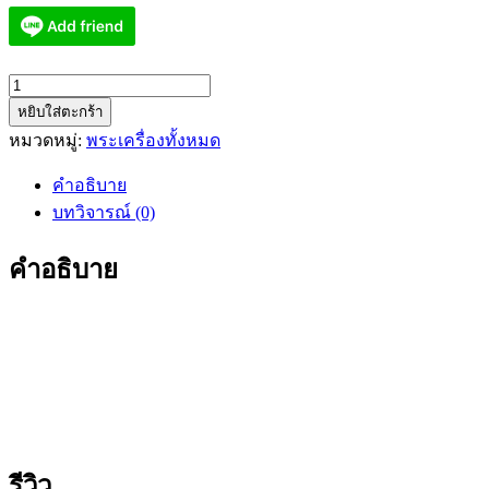
จำนวน
หยิบใส่ตะกร้า
เจริญพร
หมวดหมู่:
พระเครื่องทั้งหมด
บน
หลวง
คำอธิบาย
ปู่
บทวิจารณ์ (0)
หลิน
บ่อ
คำอธิบาย
ศิลา
หงษ์
ทอง
(เสือ)
ทองแดง
ราคา
โปร
ชิ้น
รีวิว