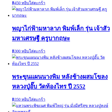
฿
450
หยิบใส่ตะกร้า
พญาไก่ฟ้ามหาลาภ พิมพ์เล็ก รุ่น เจ้าสัว
มหาเศรษฐี ครูบากฤษะ
฿
300
หยิบใส่ตะกร้า
พระขุนแผนนางพิม หลังช้างผสมโขลง
หลวงปู่อั๊บ วัดท้องไทร ปี 2552
฿
350
หยิบใส่ตะกร้า