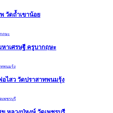
 วัดถ้ำเขาน้อย
ัวมหาเศรษฐี ครูบากฤษะ
่อไสว วัดปราสาทพนมรุ้ง
ุข หลวงปู่หงษ์ วัดเพชรบุรี