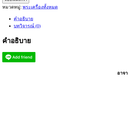
อาจารย์
หมวดหมู่:
พระเครื่องทั้งหมด
ไกร
เดช
คำอธิบาย
คุ้ม
บทวิจารณ์ (0)
ปู่
เว
คำอธิบาย
สม
หา
มนต์
ลูกอม
กุเวร
อาจาร
น้อย
ร้อย
ล้าน
(KP3039)
ชิ้น