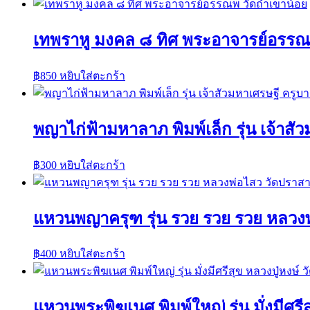
เทพราหู มงคล ๘ ทิศ พระอาจารย์อรรณพ
฿
850
หยิบใส่ตะกร้า
พญาไก่ฟ้ามหาลาภ พิมพ์เล็ก รุ่น เจ้าส
฿
300
หยิบใส่ตะกร้า
แหวนพญาครุฑ รุ่น รวย รวย รวย หลวงพ
฿
400
หยิบใส่ตะกร้า
แหวนพระพิฆเนศ พิมพ์ใหญ่ รุ่น มั่งมีศรีส