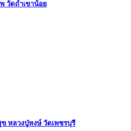
 วัดถ้ำเขาน้อย
ุข หลวงปู่หงษ์ วัดเพชรบุรี