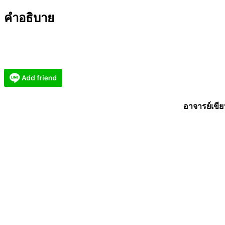
ธนบุรี
คำอธิบาย
ยี่
กอฮง
ปี
2567
(KN6052659)
ชิ้น
อาจารย์เขีย