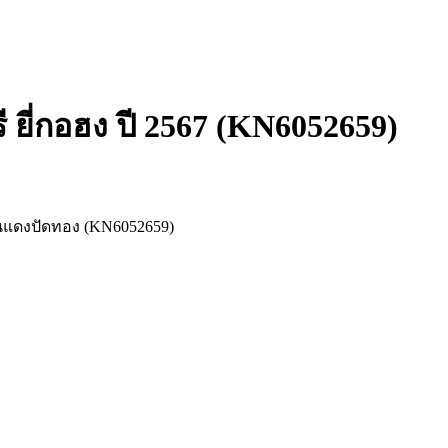
ี ยี่กอฮง ปี 2567 (KN6052659)
ว่านแดงปัดทอง (KN6052659)