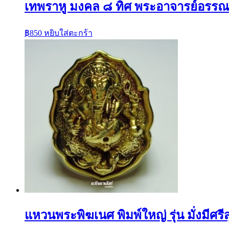
เทพราหู มงคล ๘ ทิศ พระอาจารย์อรรณพ
฿
850
หยิบใส่ตะกร้า
แหวนพระพิฆเนศ พิมพ์ใหญ่ รุ่น มั่งมีศรีส