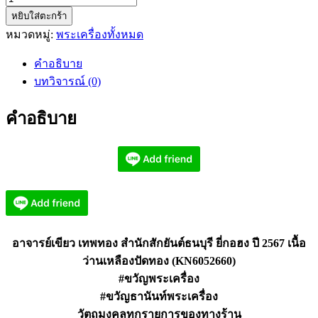
หยิบใส่ตะกร้า
อาจารย์
หมวดหมู่:
พระเครื่องทั้งหมด
เขียว
สำนัก
คำอธิบาย
สัก
บทวิจารณ์ (0)
ยันต์
ธนบุรี
คำอธิบาย
ยี่
กอฮง
ปี
2567
(KN6052660)
ชิ้น
อาจารย์เขียว เทพทอง สำนักสักยันต์ธนบุรี ยี่กอฮง ปี 2567 เนื้อ
ว่านเหลืองปัดทอง (KN6052660)
#ขวัญพระเครื่อง
#ขวัญธานันท์พระเครื่อง
วัตถุมงคลทุกรายการของทางร้าน