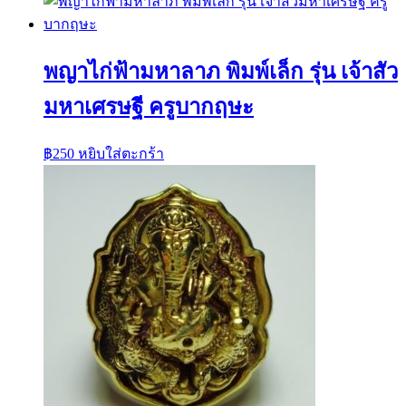
พญาไก่ฟ้ามหาลาภ พิมพ์เล็ก รุ่น เจ้าสัว
มหาเศรษฐี ครูบากฤษะ
฿
250
หยิบใส่ตะกร้า