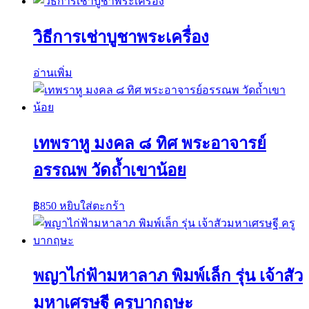
วิธีการเช่าบูชาพระเครื่อง
อ่านเพิ่ม
เทพราหู มงคล ๘ ทิศ พระอาจารย์
อรรณพ วัดถ้ำเขาน้อย
฿
850
หยิบใส่ตะกร้า
พญาไก่ฟ้ามหาลาภ พิมพ์เล็ก รุ่น เจ้าสัว
มหาเศรษฐี ครูบากฤษะ