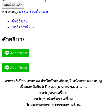
หยิบใส่ตะกร้า
อาจารย์
หมวดหมู่:
พระเครื่องทั้งหมด
เขียว
สำนัก
คำอธิบาย
สัก
บทวิจารณ์ (0)
ยันต์
ธนบุรี
คำอธิบาย
หน้ากาก
พราน
บุญ
(KN6052663)
ชิ้น
อาจารย์เขียว เทพทอง สำนักสักยันต์ธนบุรี หน้ากากพรานบุญ
เนื้อผงหลังยันต์ ปี 2568 (KN6052663) 529.-
#ขวัญพระเครื่อง
#ขวัญธานันท์พระเครื่อง
วัตถุมงคลทุกรายการของทางร้าน