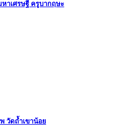
ัวมหาเศรษฐี ครูบากฤษะ
 วัดถ้ำเขาน้อย