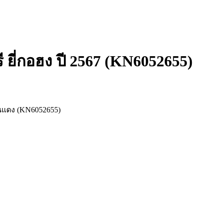
ี ยี่กอฮง ปี 2567 (KN6052655)
่านแดง (KN6052655)