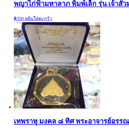
พญาไก่ฟ้ามหาลาภ พิมพ์เล็ก รุ่น เจ้าส
฿
350
หยิบใส่ตะกร้า
เทพราหู มงคล ๘ ทิศ พระอาจารย์อรรณพ