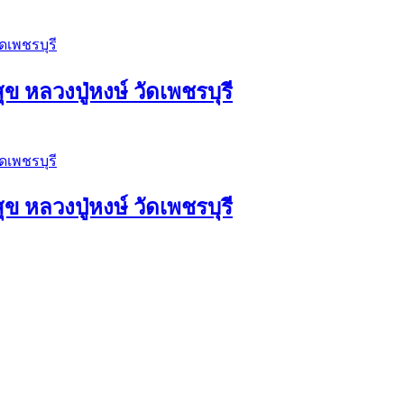
ุข หลวงปู่หงษ์ วัดเพชรบุรี
ุข หลวงปู่หงษ์ วัดเพชรบุรี