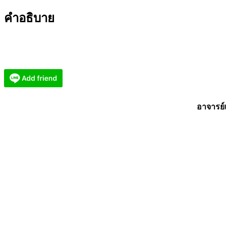
ธนบุรี
คำอธิบาย
ยี่
กอฮง
ปี
2567
(KN6052655)
ชิ้น
อาจารย์เ