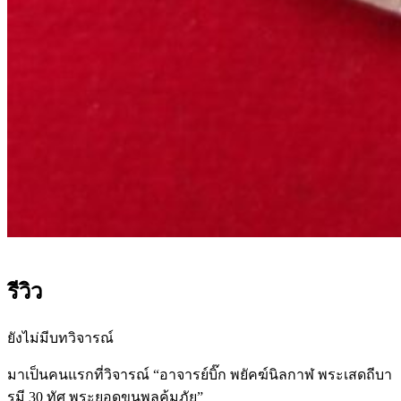
รีวิว
ยังไม่มีบทวิจารณ์
มาเป็นคนแรกที่วิจารณ์ “อาจารย์บิ๊ก พยัคฆ์นิลกาฬ พระเสดถีบา
รมี 30 ทัศ พระยอดขุนพลคุ้มภัย”