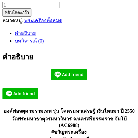
จำนวน
หยิบใส่ตะกร้า
องค์
หมวดหมู่:
พระเครื่องทั้งหมด
พ่อ
จตุ
คำอธิบาย
คาม
บทวิจารณ์ (0)
ราม
เทพ
คำอธิบาย
รุ่น
โคตร
มหา
เศรษฐี
เงิน
ไหล
มา
องค์พ่อจตุคามรามเทพ รุ่น โคตรมหาเศรษฐี เงินไหลมา ปี 2550
(AC6988)
วัดพระมหาธาตุวรมหาวิหาร จ.นครศรีธรรมราช จัมโบ้
ชิ้น
(AC6988)
#ขวัญพระเครื่อง