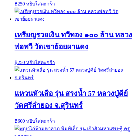
฿
250
หยิบใส่ตะกร้า
เหรียญรวยเงิน ทวีทอง ๑๐๐ ล้าน หลวง
พ่อทวี วัดเขาย้อยผาแดง
฿
250
หยิบใส่ตะกร้า
แหวนหัวเสือ รุ่น สรงน้ำ 57 หลวงปู่คีย์
วัดศรีลำยอง จ.สุรินทร์
฿
600
หยิบใส่ตะกร้า