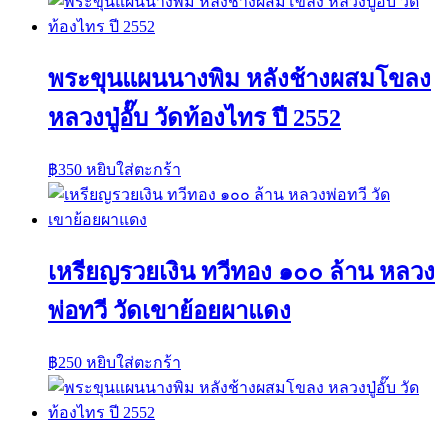
พระขุนแผนนางพิม หลังช้างผสมโขลง
หลวงปู่อั๊บ วัดท้องไทร ปี 2552
฿
350
หยิบใส่ตะกร้า
เหรียญรวยเงิน ทวีทอง ๑๐๐ ล้าน หลวง
พ่อทวี วัดเขาย้อยผาแดง
฿
250
หยิบใส่ตะกร้า