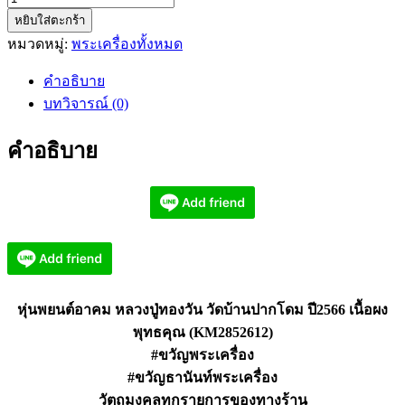
หยิบใส่ตะกร้า
หุ่น
หมวดหมู่:
พระเครื่องทั้งหมด
พยนต์
อาคม
คำอธิบาย
หลวง
บทวิจารณ์ (0)
ปู่
ทอง
คำอธิบาย
วัน
วัด
บ้าน
ปาก
โดม
ปี2566
KM2852612)
หุ่นพยนต์อาคม หลวงปู่ทองวัน วัดบ้านปากโดม ปี2566 เนื้อผง
ชิ้น
พุทธคุณ (KM2852612)
#ขวัญพระเครื่อง
#ขวัญธานันท์พระเครื่อง
วัตถุมงคลทุกรายการของทางร้าน