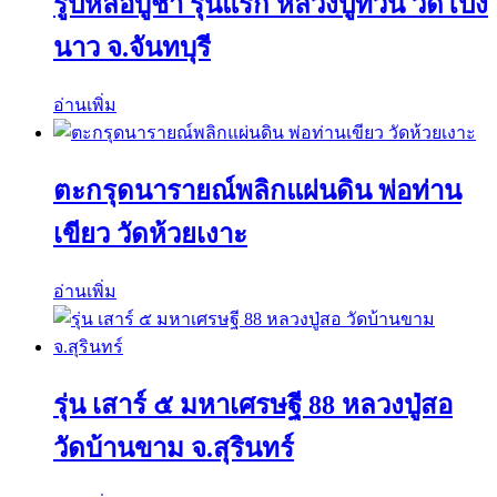
รูปหล่อบูชา รุ่นแรก หลวงปู่ทวน วัดโป่ง
นาว จ.จันทบุรี
อ่านเพิ่ม
ตะกรุดนารายณ์พลิกแผ่นดิน พ่อท่าน
เขียว วัดห้วยเงาะ
อ่านเพิ่ม
รุ่น เสาร์ ๕ มหาเศรษฐี 88 หลวงปู่สอ
วัดบ้านขาม จ.สุรินทร์