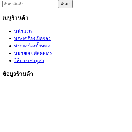
ค้นหา:
ค้นหา
เมนูร้านค้า
หน้าแรก
พระเครื่องเปิดจอง
พระเครื่องทั้งหมด
หมายเลขพัสดุEMS
วิธีการเช่าบูชา
ข้อมูลร้านค้า
ขวัญธานันท์พระเครื่อง
เบอร์โทร. : 084-4152966 (ขวัญ)
Email : info@kwan-amulet.com
Line ID : @kwanpra
ติดตามเราบนเฟสบุ๊ค