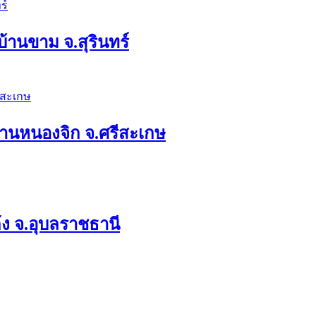
บ้านขาม จ.สุรินทร์
ดบ้านหนองจิก จ.ศรีสะเกษ
ก้ง จ.อุบลราชธานี