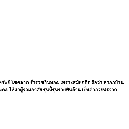
ัพย์ โชคลาภ ร่ำรวยเงินทอง. เพราะสมัยอดีต ถือว่า หากกบ้าน
คล ให้เเก่ผู้ร่วมอาศัย รุ่นนี้รุ่นรวยพันล้าน เป็นคำอวยพรจาก