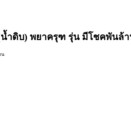
ำดิบ) พยาครุฑ รุ่น มีโชคพันล้
าน