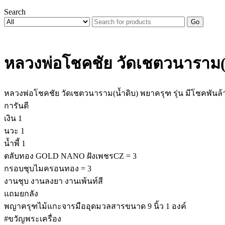
Search
Go
หลวงพ่อโชคชัย วัดเชตวนาราม(น้
หลวงพ่อโชคชัย วัดเชตวนาราม(น้ำดิบ) พยาครุฑ รุ่น มีโชคพันล้
การันตี
เงิน 1
นวะ 1
น้ำพี้ 1
ตลับทอง GOLD NANO ฝังเพชรCZ = 3
กรอบชุบไมครอนทอง = 3
งานชุบ งานลงยา งานเพ้นท์สี
แถมยกลัง
พญาครุฑไม้แกะจารมืออุดมวลสารขนาด 9 นิ้ว 1 องค์
#ขวัญพระเครื่อง