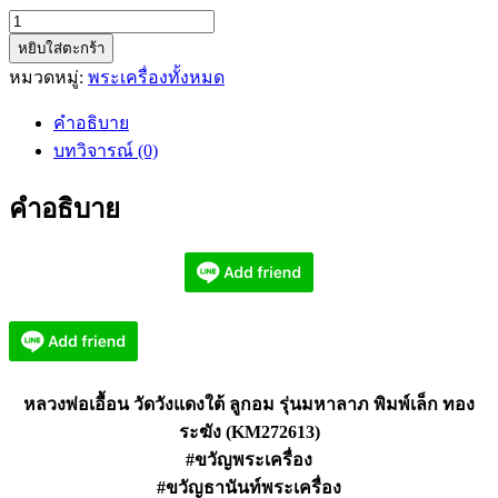
จำนวน
หยิบใส่ตะกร้า
หลวง
หมวดหมู่:
พระเครื่องทั้งหมด
พ่อ
เอื้อน
คำอธิบาย
วัด
บทวิจารณ์ (0)
วัง
แดง
คำอธิบาย
ใต้
ลูกอม
รุ่น
มหาลาภ
พิมพ์
เล็ก
ทอง
หลวงพ่อเอื้อน วัดวังแดงใต้ ลูกอม รุ่นมหาลาภ พิมพ์เล็ก ทอง
ระฆัง
ระฆัง (KM272613)
(KM272613)
#ขวัญพระเครื่อง
ชิ้น
#ขวัญธานันท์พระเครื่อง