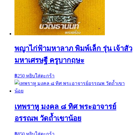
พญาไก่ฟ้ามหาลาภ พิมพ์เล็ก รุ่น เจ้าสัว
มหาเศรษฐี ครูบากฤษะ
฿
250
หยิบใส่ตะกร้า
เทพราหู มงคล ๘ ทิศ พระอาจารย์
อรรณพ วัดถ้ำเขาน้อย
฿
850
หยิบใส่ตะกร้า