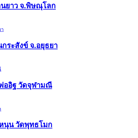
่านยาว จ.พิษณุโลก
กระสังข์ จ.อยุธยา
่ออิฐ วัดจุฬามณี
อหนุน วัดพุทธโมก