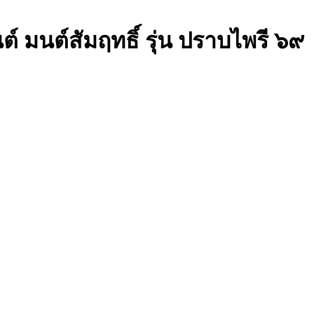
ต์ มนต์สัมฤทธิ์ รุ่น ปราบไพรี ๖๙