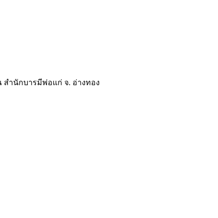
ณ สำนักบารมีพ่อแก่ จ. อ่างทอง