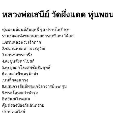
หลวงพ่อเสนีย์ วัดผึ่งแดด หุ่นพยน
หุ่นพยนต์มนต์สัมฤทธิ์ รุ่น ปราบไพรี ๖๙
รวมยอดแห่งชนวนมวลสารสุดวิเศษ ได้แก่
1.ชวนหล่อพระเจ้าตาก
2.ชนวนหล่อท้าวเวสสุวัณ
3.แกนช่อพระกริ่ง
4.ตะปูหลังคาโบสถ์
5.ตะปูตอกโลงศพชื่อสัมฤทธิ์
6.สายล่อฟ้าเมรุฟ้าผ่า
7.เหล็กตะแกรง
8.แผ่นจารยันต์พระเกจิอาจารย์ ๑๙ รูป
9.พระโลหะเก่าชำรุด
อิทธิคุณโดดเด่น
คุ้มครองป้องกันอันตราย
ปราบคุณไสย์