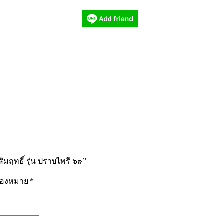
สัมฤทธิ์ รุ่น ปราบไพรี ๖๙”
รื่องหมาย
*